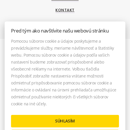
KONTAKT
Pred tým ako navštívite našu webovú stránku
Pomocou súborov cookie a údajov poskytujeme a
prevádzkujeme služby, meriame návštevnosť a štatistiky
webu. Pomocou súborov cookie a údajov podľa vašich
nastavení budeme zobrazovať prispôsobené alebo
všeobecné reklamy na internete. Voľbou tlačidla
Prispôsobiť zobrazíte nastavenia vrátane možnosti
odmietnuť prispôsobovanie pomocou súborov cookie a
informácie o ovládaní na úrovni prehliadača umožňujúce
odmietnuť používanie niektorých či všetkých súborov
© 2026 - TOREA reality, s.r.o.
cookie na iné účely.
M. R. Štefánika 33 (vchod z Farskej ul.), Pezinok 902 01, E-mail:
info@torea-reality.sk
NASTAVENIE COOKIES
SÚHLASÍM