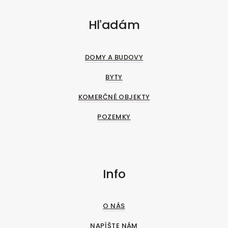
Hľadám
DOMY A BUDOVY
BYTY
KOMERČNÉ OBJEKTY
POZEMKY
Info
O NÁS
NAPÍŠTE NÁM