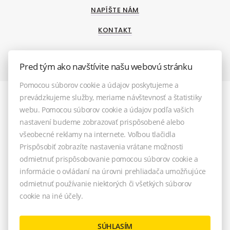
NAPÍŠTE NÁM
KONTAKT
Pred tým ako navštívite našu webovú stránku
Pomocou súborov cookie a údajov poskytujeme a
prevádzkujeme služby, meriame návštevnosť a štatistiky
webu. Pomocou súborov cookie a údajov podľa vašich
nastavení budeme zobrazovať prispôsobené alebo
všeobecné reklamy na internete. Voľbou tlačidla
Prispôsobiť zobrazíte nastavenia vrátane možnosti
odmietnuť prispôsobovanie pomocou súborov cookie a
informácie o ovládaní na úrovni prehliadača umožňujúce
odmietnuť používanie niektorých či všetkých súborov
© 2026 - TOREA reality, s.r.o.
cookie na iné účely.
M. R. Štefánika 33 (vchod z Farskej ul.), Pezinok 902 01, E-mail:
info@torea-reality.sk
NASTAVENIE COOKIES
SÚHLASÍM