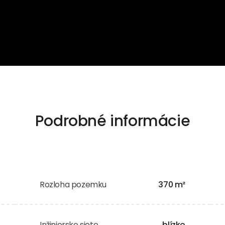
Podrobné informácie
Rozloha pozemku
370 m²
Inžinierske siete
blízko