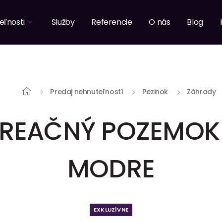
eľnosti
Služby
Referencie
O nás
Blog
Predaj nehnuteľností
Pezinok
Záhrady
KREAČNÝ POZEMOK 
MODRE
EXKLUZÍVNE