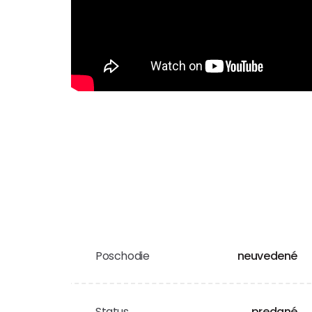
Poschodie
neuvedené
Status
predané