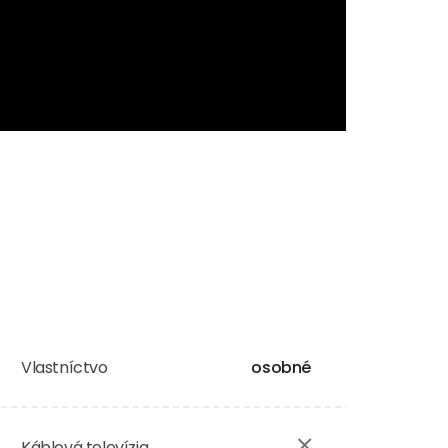
Vlastníctvo
osobné
Káblová televízia