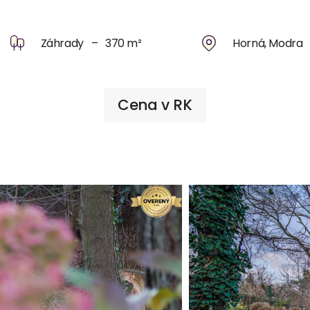
Záhrady – 370 m²
Horná, Modra
Cena v RK