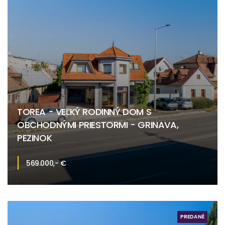
TOREA - VEĽKÝ RODINNÝ DOM S
OBCHODNÝMI PRIESTORMI - GRINAVA,
PEZINOK
569.000,- €
Myslenická, Pezinok
PREDANÉ