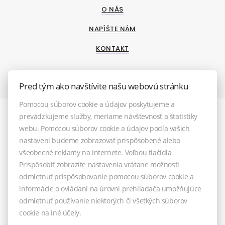
O NÁS
NAPÍŠTE NÁM
KONTAKT
Pred tým ako navštívite našu webovú stránku
Pomocou súborov cookie a údajov poskytujeme a
prevádzkujeme služby, meriame návštevnosť a štatistiky
webu. Pomocou súborov cookie a údajov podľa vašich
nastavení budeme zobrazovať prispôsobené alebo
všeobecné reklamy na internete. Voľbou tlačidla
Prispôsobiť zobrazíte nastavenia vrátane možnosti
odmietnuť prispôsobovanie pomocou súborov cookie a
informácie o ovládaní na úrovni prehliadača umožňujúce
© 2026 - TOREA reality, s.r.o.
odmietnuť používanie niektorých či všetkých súborov
M. R. Štefánika 33 (vchod z Farskej ul.), Pezinok 902 01, E-mail:
cookie na iné účely.
info@torea-reality.sk