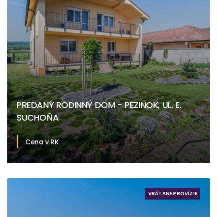
PREDANÝ RODINNÝ DOM - PEZINOK, UL. E.
SUCHOŇA
Cena v RK
Eugena Suchoňa, Pezinok
VRÁTANE PROVÍZIE