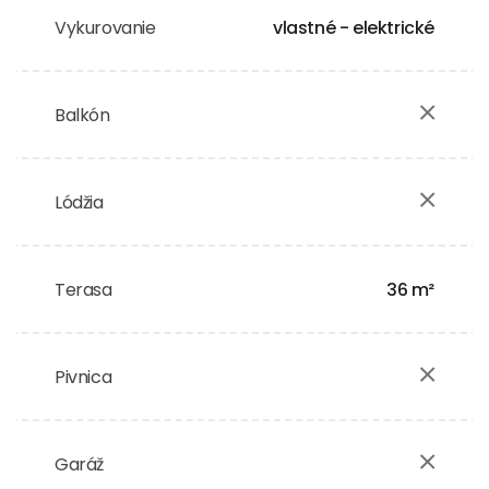
Vykurovanie
vlastné - elektrické
Balkón
Lódžia
Terasa
36 m²
Pivnica
Garáž