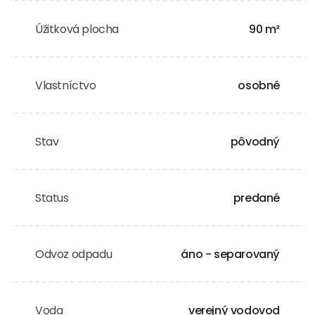
Úžitková plocha
90 m²
Vlastníctvo
osobné
Stav
pôvodný
Status
predané
Odvoz odpadu
áno - separovaný
Voda
verejný vodovod