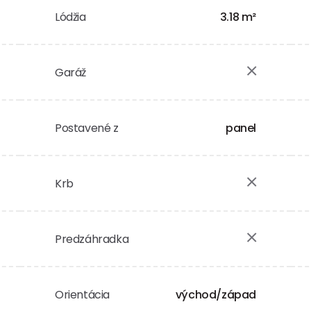
Lódžia
3.18 m²
Garáž
Postavené z
panel
Krb
Predzáhradka
Orientácia
východ/západ