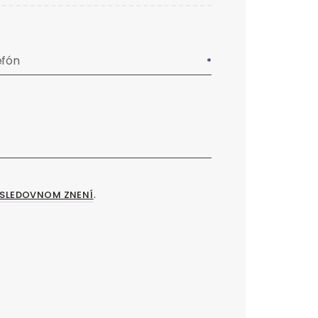
efón
.
SLEDOVNOM ZNENÍ