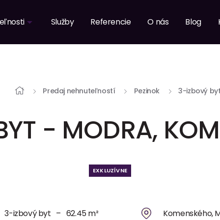
eľnosti
Služby
Referencie
O nás
Blog
Predaj nehnuteľností
Pezinok
3-izbový by
 BYT - MODRA, KOM
EXKLUZÍVNE
3-izbový byt – 62.45 m²
Komenského, 