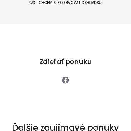
CHCEM SI REZERVOVAŤ OBHLIADKU
Zdieľať ponuku
Ďalšie zaujímavé ponuky