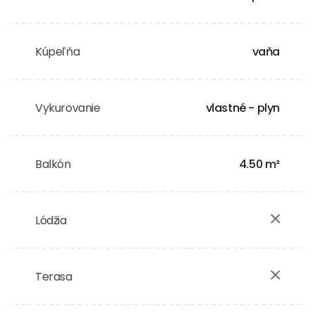
Kúpeľňa
vaňa
Vykurovanie
vlastné - plyn
Balkón
4.50 m²
Lódžia
Terasa