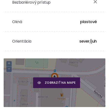
Bezbariérový prístup
Okná
plastové
Orientácia
sever/juh
+
−
ZOBRAZIŤ NA MAPE