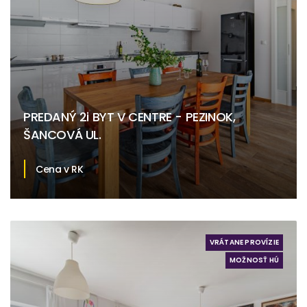
PREDANÝ 2i BYT V CENTRE - PEZINOK,
ŠANCOVÁ UL.
Cena v RK
Šancová, Pezinok
VRÁTANE PROVÍZIE
MOŽNOSŤ HÚ