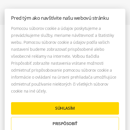
Pred tým ako navštívite našu webovú stránku
Pomocou súborov cookie a údajov poskytujeme a
prevádzkujeme služby, meriame návštevnosť a štatistiky
webu. Pomocou súborov cookie a údajov podľa vašich
nastavení budeme zobrazovať prispôsobené alebo
všeobecné reklamy na internete. Voľbou tlačidla
Prispôsobiť zobrazíte nastavenia vrátane možnosti
odmietnuť prispôsobovanie pomocou súborov cookie a
informácie o ovládaní na úrovni prehliadača umožňujúce
© 2026 - TOREA reality, s.r.o.
odmietnuť používanie niektorých či všetkých súborov
M. R. Štefánika 33 (vchod z Farskej ul.), Pezinok 902 01, E-mail:
cookie na iné účely.
info@torea-reality.sk
NASTAVENIE COOKIES
SÚHLASÍM
PRISPÔSOBIŤ