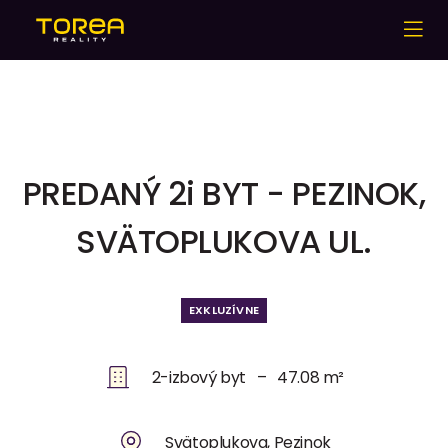
PREDANÝ 2i BYT - PEZINOK,
SVÄTOPLUKOVA UL.
EXKLUZÍVNE
2-izbový byt – 47.08 m²
Svätoplukova, Pezinok