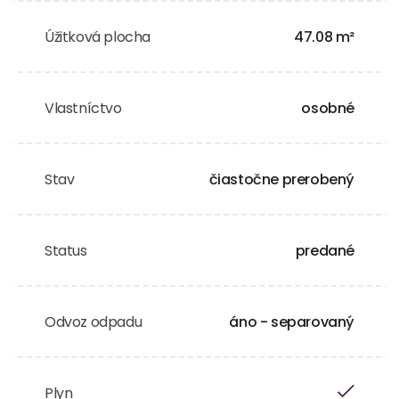
Úžitková plocha
47.08 m²
Vlastníctvo
osobné
Stav
čiastočne prerobený
Status
predané
Odvoz odpadu
áno - separovaný
Plyn