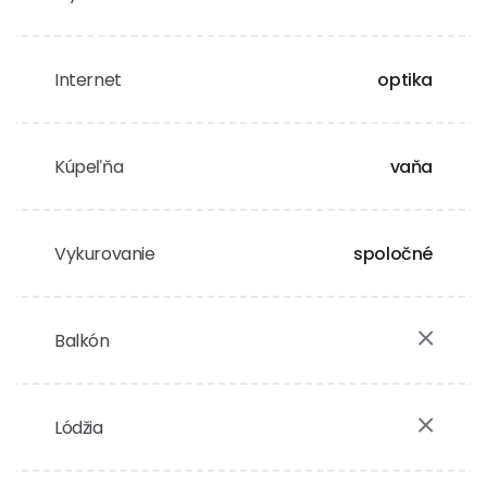
Internet
optika
Kúpeľňa
vaňa
Vykurovanie
spoločné
Balkón
Lódžia