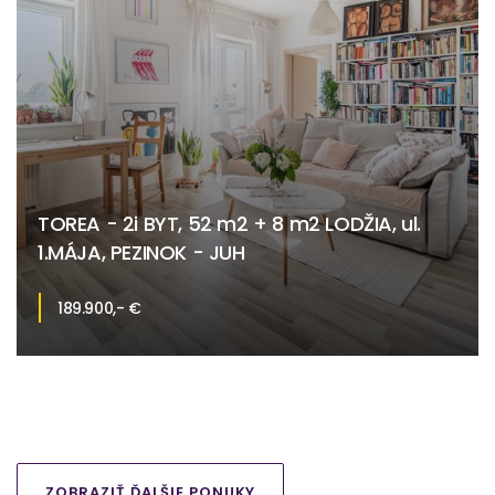
TOREA - 2i BYT, 52 m2 + 8 m2 LODŽIA, ul.
1.MÁJA, PEZINOK - JUH
189.900,- €
1. mája 39, Pezinok
ZOBRAZIŤ ĎALŠIE PONUKY