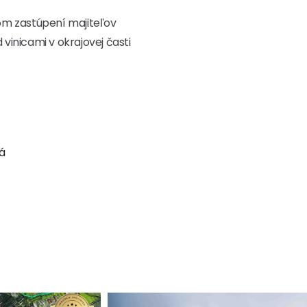
om zastúpení majiteľov
d vinicami v okrajovej časti
á