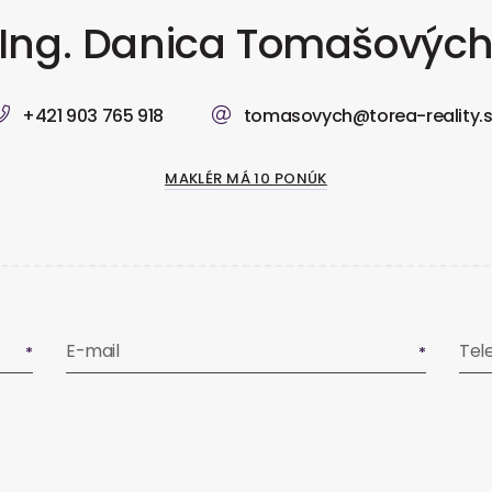
Ing. Danica Tomašovýc
+421 903 765 918
tomasovych@torea-reality.
MAKLÉR MÁ 10 PONÚK
E-mail
Tel