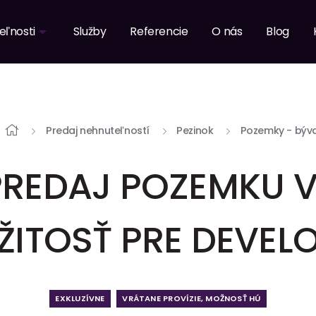
eľnosti
Služby
Referencie
O nás
Blog
Predaj nehnuteľností
Pezinok
Pozemky - býv
PREDAJ POZEMKU V
EŽITOSŤ PRE DEVEL
EXKLUZÍVNE
VRÁTANE PROVÍZIE, MOŽNOSŤ HÚ