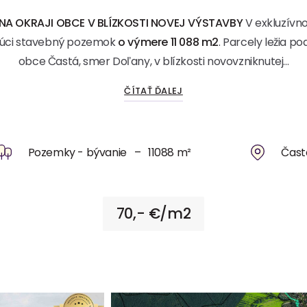
NA OKRAJI OBCE V BLÍZKOSTI NOVEJ VÝSTAVBY
V exkluzívn
úci stavebný pozemok
o výmere 11 088 m2
. Parcely ležia po
obce Častá, smer Doľany, v blízkosti novovzniknutej...
ČÍTAŤ ĎALEJ
Pozemky - bývanie – 11088 m²
Čast
70,- €/m2